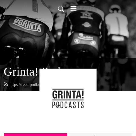
Grinta! Podcasts
https://feed.podbean.com/grinta/feed.xml